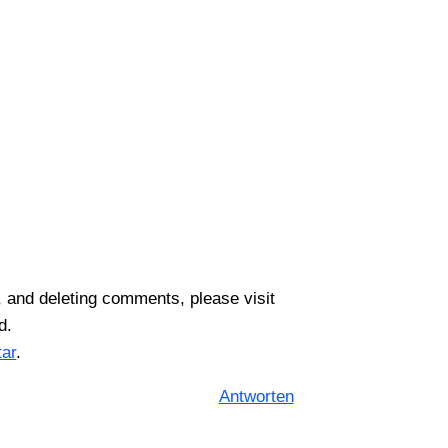
g, and deleting comments, please visit
d.
tar
.
Antworten